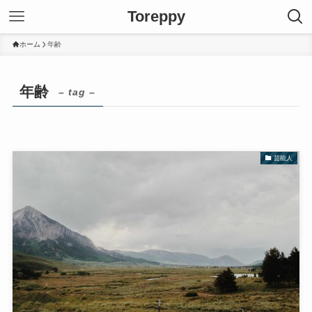
Toreppy
ホーム
年齢
年齢
– tag –
芸能人