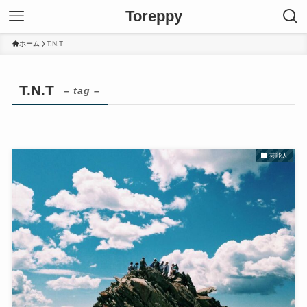
Toreppy
ホーム
T.N.T
T.N.T
– tag –
芸能人