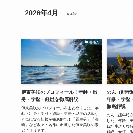
2026年4月
– date –
芸能人
伊東美咲のプロフィール！年齢・出
のん（能年
身・学歴・経歴を徹底解説
年齢・学歴・
徹底解説
伊東美咲のプロフィールをまとめました。年
齢・出身・学歴・経歴・身長・現在の活動な
のん（能年玲
ど気になる情報を徹底解説！「電車男」「海
した。年齢・
猫」など数々の名作に出演した伊東美咲の素
12年半ぶり復
顔に迫ります。
解説！女優・