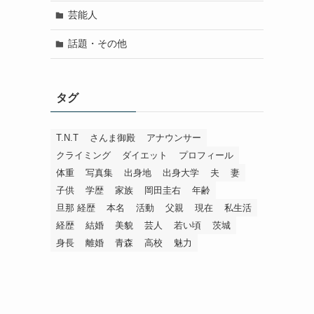
芸能人
話題・その他
タグ
T.N.T
さんま御殿
アナウンサー
クライミング
ダイエット
プロフィール
体重
写真集
出身地
出身大学
夫
妻
子供
学歴
家族
岡田圭右
年齢
旦那 経歴
本名
活動
父親
現在
私生活
経歴
結婚
美貌
芸人
若い頃
茨城
身長
離婚
青森
高校
魅力