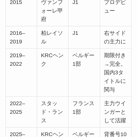
2015
ヴァンフ
J1
プロデビ
ォーレ甲
ュー
府
2016–
柏レイソ
J1
右サイド
2019
ル
の主力に
2019–
KRCヘン
ベルギー
期限付き
2022
ク
1部
→完全。
国内3タ
イトルに
関与
2022–
スタッ
フランス
主力ウイ
2025
ド・ラン
1部
ンガーと
ス
して活躍
2025–
KRCヘン
ベルギー
背番号10