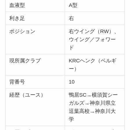
血液型
A型
利き足
右
ポジション
右ウイング（RW）、
ウイング／フォワー
ド
現所属クラブ
KRCヘンク（ベルギ
ー）
背番号
10
経歴（ユース）
鴨居SC→横須賀シー
ガルズ→神奈川県立
逗葉高校→神奈川大
学