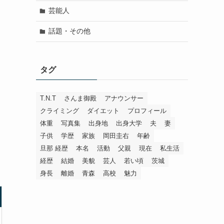
芸能人
話題・その他
タグ
T.N.T
さんま御殿
アナウンサー
クライミング
ダイエット
プロフィール
体重
写真集
出身地
出身大学
夫
妻
子供
学歴
家族
岡田圭右
年齢
旦那 経歴
本名
活動
父親
現在
私生活
経歴
結婚
美貌
芸人
若い頃
茨城
身長
離婚
青森
高校
魅力