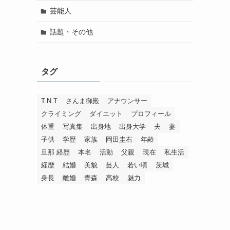
芸能人
話題・その他
タグ
T.N.T
さんま御殿
アナウンサー
クライミング
ダイエット
プロフィール
体重
写真集
出身地
出身大学
夫
妻
子供
学歴
家族
岡田圭右
年齢
旦那 経歴
本名
活動
父親
現在
私生活
経歴
結婚
美貌
芸人
若い頃
茨城
身長
離婚
青森
高校
魅力