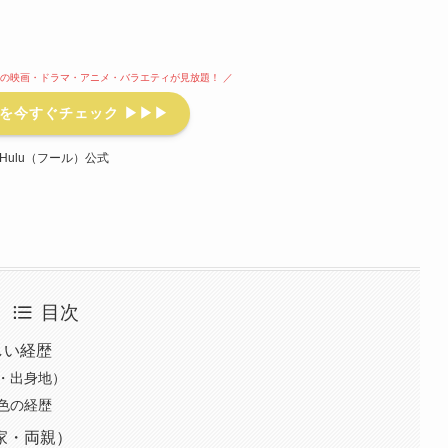
本以上の映画・ドラマ・アニメ・バラエティが見放題！ ／
を今すぐチェック ▶▶▶
y Hulu（フール）公式
目次
しい経歴
・出身地）
色の経歴
家・両親）