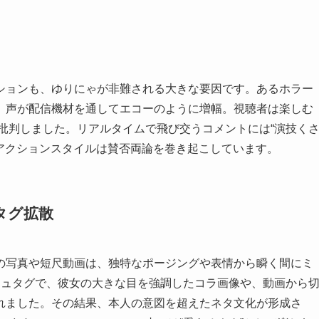
ションも、ゆりにゃが非難される大きな要因です。あるホラー
、声が配信機材を通してエコーのように増幅。視聴者は楽しむ
と批判しました。リアルタイムで飛び交うコメントには“演技く
リアクションスタイルは賛否両論を巻き起こしています。
ュタグ拡散
るゆりにゃの写真や短尺動画は、独特なポージングや表情から瞬く間にミ
シュタグで、彼女の大きな目を強調したコラ画像や、動画から
れました。その結果、本人の意図を超えたネタ文化が形成さ