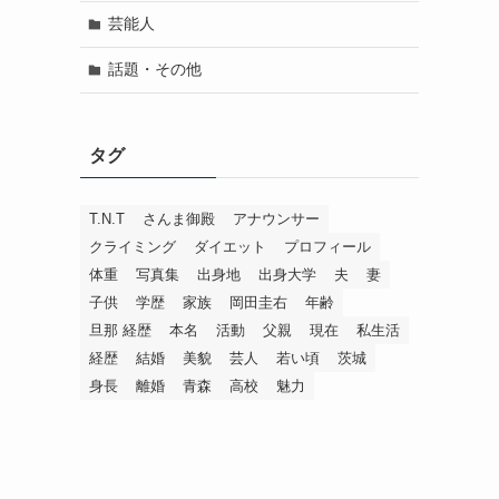
芸能人
話題・その他
タグ
T.N.T
さんま御殿
アナウンサー
クライミング
ダイエット
プロフィール
体重
写真集
出身地
出身大学
夫
妻
子供
学歴
家族
岡田圭右
年齢
旦那 経歴
本名
活動
父親
現在
私生活
経歴
結婚
美貌
芸人
若い頃
茨城
身長
離婚
青森
高校
魅力