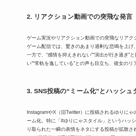
2. リアクション動画での突飛な発言
ゲーム実況やリアクション動画での突飛なリアク
ゲーム配信では、驚きのあまり過剰な悲鳴を上げ
一方で、“感情を抑えきれない”“演出が行き過ぎ”
い”“常軌を逸している”との声も目立ち、彼女の
3. SNS投稿の“ミーム化”とハッシ
InstagramやX（旧Twitter）に投稿され
ーム化。特に「#ゆりにゃスタイル」というハッ
り取られた一瞬の表情をネタにする投稿が拡散さ