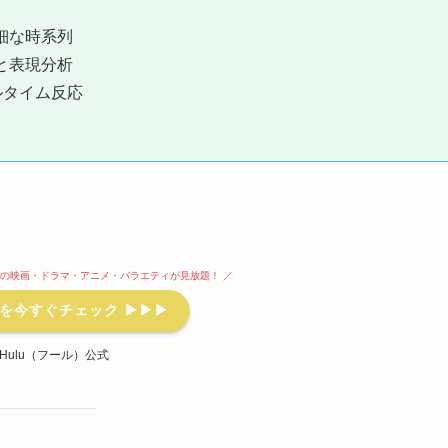
細な時系列
と表現分析
アルタイム反応
本以上の映画・ドラマ・アニメ・バラエティが見放題！ ／
を今すぐチェック ▶▶▶
y Hulu（フール）公式