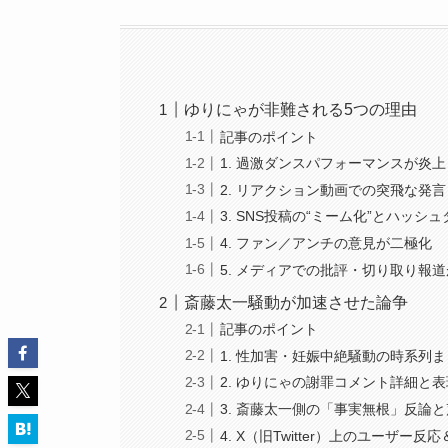
ゆりにゃが非難される5つの理由
記事のポイント
1. 過激ダンスパフォーマンスが炎上
2. リアクション動画での突飛な発言
3. SNS投稿の“ミーム化”とハッシ
4. ファン／アンチの意見が二極化
5. メディアでの批評・切り取り報
斎藤太一騒動が加速させた論争
記事のポイント
1. 性加害・妊娠中絶騒動の時系列
2. ゆりにゃの謝罪コメント詳細と
3. 斎藤太一側の「事実無根」反論
4. X（旧Twitter）上のユーザー