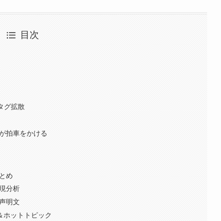
目次
ュタグ拡散
道が拍車をかける
まとめ
表現分析
と声明文
反応＆ホットトピック