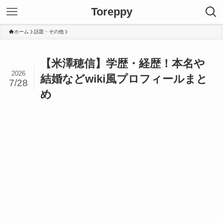
Toreppy
ホーム
話題・その他
【米澤穂信】学歴・経歴！本名や
2026
結婚などwiki風プロフィールまと
7/28
め