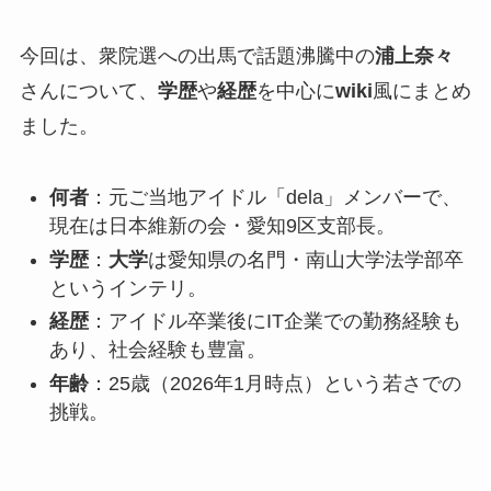
今回は、衆院選への出馬で話題沸騰中の
浦上奈々
さんについて、
学歴
や
経歴
を中心に
wiki
風にまとめ
ました。
何者
：元ご当地アイドル「dela」メンバーで、
現在は日本維新の会・愛知9区支部長。
学歴
：
大学
は愛知県の名門・南山大学法学部卒
というインテリ。
経歴
：アイドル卒業後にIT企業での勤務経験も
あり、社会経験も豊富。
年齢
：25歳（2026年1月時点）という若さでの
挑戦。