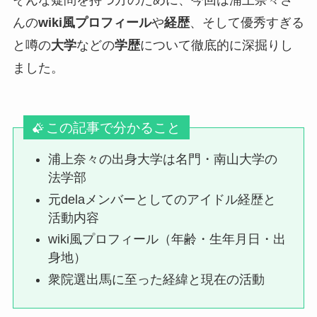
んの
wiki風プロフィール
や
経歴
、そして優秀すぎる
と噂の
大学
などの
学歴
について徹底的に深掘りし
ました。
この記事で分かること
浦上奈々の出身大学は名門・南山大学の
法学部
元delaメンバーとしてのアイドル経歴と
活動内容
wiki風プロフィール（年齢・生年月日・出
身地）
衆院選出馬に至った経緯と現在の活動