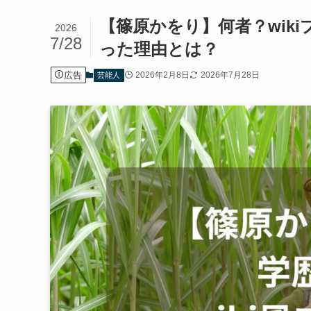
【篠原かをり】何者？wik
2026
7/28
った理由とは？
広告
2026年2月8日
2026年7月28日
芸能人