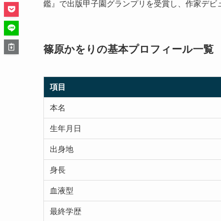
鑑』で出版甲子園グランプリを受賞し、作家デビ
篠原かをりの基本プロフィール一覧
項目
本名
生年月日
出身地
身長
血液型
最終学歴