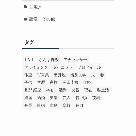
芸能人
話題・その他
タグ
T.N.T
さんま御殿
アナウンサー
クライミング
ダイエット
プロフィール
体重
写真集
出身地
出身大学
夫
妻
子供
学歴
家族
岡田圭右
年齢
旦那 経歴
本名
活動
父親
現在
私生活
経歴
結婚
美貌
芸人
若い頃
茨城
身長
離婚
青森
高校
魅力