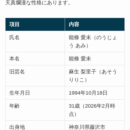
天真爛漫な性格にあります。
項目
内容
氏名
能條 愛未（のうじょ
う あみ）
本名
能條 愛未
旧芸名
麻生 梨里子（あそう
りりこ）
生年月日
1994年10月18日
年齢
31歳（2026年2月時
点）
出身地
神奈川県藤沢市