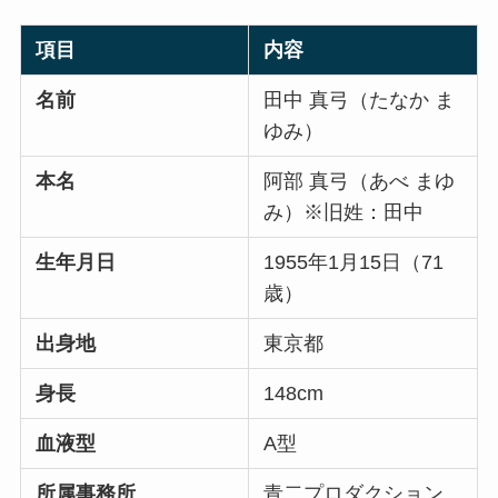
項目
内容
名前
田中 真弓（たなか ま
ゆみ）
本名
阿部 真弓（あべ まゆ
み）※旧姓：田中
生年月日
1955年1月15日（71
歳）
出身地
東京都
身長
148cm
血液型
A型
所属事務所
青二プロダクション