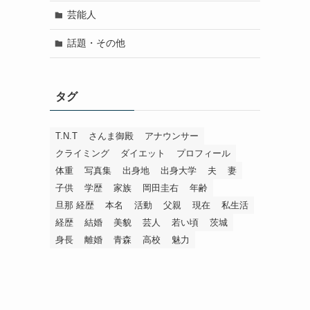
芸能人
話題・その他
タグ
T.N.T
さんま御殿
アナウンサー
クライミング
ダイエット
プロフィール
体重
写真集
出身地
出身大学
夫
妻
子供
学歴
家族
岡田圭右
年齢
旦那 経歴
本名
活動
父親
現在
私生活
経歴
結婚
美貌
芸人
若い頃
茨城
身長
離婚
青森
高校
魅力