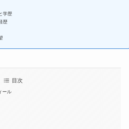
と学歴
経歴
望
目次
ィール