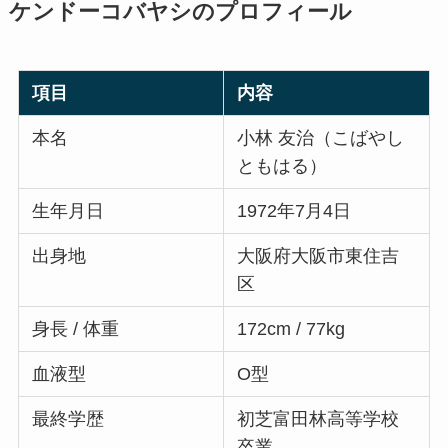
ケンドーコバヤシのプロフィール
項目
内容
本名
小林 友治（こばやし
ともはる）
生年月日
1972年7月4日
出身地
大阪府大阪市東住吉
区
身長 / 体重
172cm / 77kg
血液型
O型
最終学歴
初芝富田林高等学校
卒業