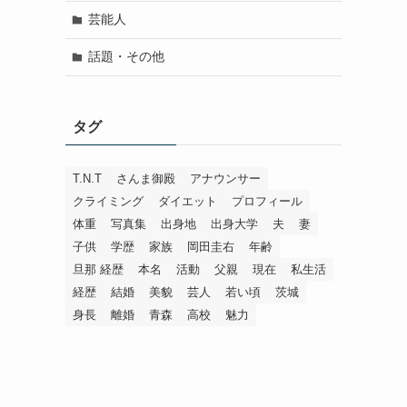
芸能人
話題・その他
タグ
T.N.T
さんま御殿
アナウンサー
クライミング
ダイエット
プロフィール
体重
写真集
出身地
出身大学
夫
妻
子供
学歴
家族
岡田圭右
年齢
旦那 経歴
本名
活動
父親
現在
私生活
経歴
結婚
美貌
芸人
若い頃
茨城
身長
離婚
青森
高校
魅力