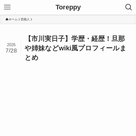
Toreppy
ホーム
芸能人
【市川実日子】学歴・経歴！旦那
2026
や姉妹などwiki風プロフィールま
7/28
とめ