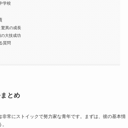
中学校
績
と驚異の成長
初の大技成功
る質問
ルまとめ
は非常にストイックで努力家な青年です。まずは、彼の基本情
う。