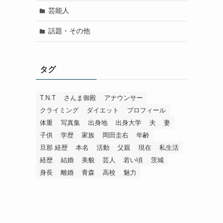
芸能人
話題・その他
タグ
T.N.T
さんま御殿
アナウンサー
クライミング
ダイエット
プロフィール
体重
写真集
出身地
出身大学
夫
妻
子供
学歴
家族
岡田圭右
年齢
旦那 経歴
本名
活動
父親
現在
私生活
経歴
結婚
美貌
芸人
若い頃
茨城
身長
離婚
青森
高校
魅力