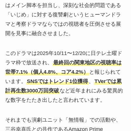
はメイン脚本を担当し、深刻な社会的問題である
「いじめ」に対する復讐劇というヒューマンドラ
マと考察ドラマならではの視聴者を圧倒させる展
開を見事に融合させました。
このドラマは2025年10/11〜12/20に日テレ土曜ド
ラマ枠で放送され、
最終回の関東地区の視聴率は
世帯7.1%（個人4.8%、コア4.2%）
と報じられて
います。
SNSでは
トレンド1位獲得
、
TVerでは累
計再生数3000万回突破
など近年まれにみる驚異的
な数字をたたき出したと言われています。
それまでも演劇ユニット「無情報」での活動や、
三谷幸喜氏との共作であるAmazon Prime