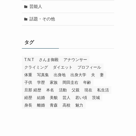
芸能人
話題・その他
タグ
T.N.T
さんま御殿
アナウンサー
クライミング
ダイエット
プロフィール
体重
写真集
出身地
出身大学
夫
妻
子供
学歴
家族
岡田圭右
年齢
旦那 経歴
本名
活動
父親
現在
私生活
経歴
結婚
美貌
芸人
若い頃
茨城
身長
離婚
青森
高校
魅力