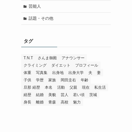
芸能人
話題・その他
タグ
T.N.T
さんま御殿
アナウンサー
クライミング
ダイエット
プロフィール
体重
写真集
出身地
出身大学
夫
妻
子供
学歴
家族
岡田圭右
年齢
旦那 経歴
本名
活動
父親
現在
私生活
経歴
結婚
美貌
芸人
若い頃
茨城
身長
離婚
青森
高校
魅力