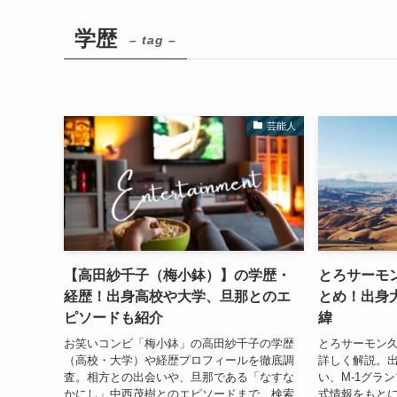
学歴
– tag –
芸能人
【高田紗千子（梅小鉢）】の学歴・
とろサーモ
経歴！出身高校や大学、旦那とのエ
とめ！出身
ピソードも紹介
緯
お笑いコンビ「梅小鉢」の高田紗千子の学歴
とろサーモン
（高校・大学）や経歴プロフィールを徹底調
詳しく解説。
査。相方との出会いや、旦那である「なすな
い、M-1グラ
かにし」中西茂樹とのエピソードまで、検索
式情報をもと